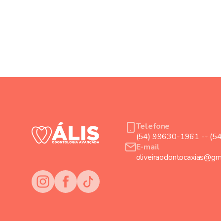
Telefone
(54) 99630-1961 -- (5
E-mail
oliveiraodontocaxias@gm